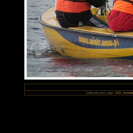
Całkowita ilość zdjęć:
233
|
Kontak