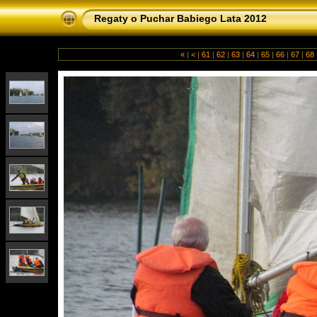
Regaty o Puchar Babiego Lata 2012
«
|
<
|
61
|
62
|
63
|
64
|
65
|
66
|
67
|
68