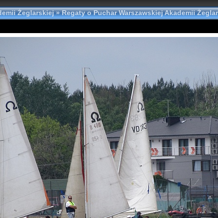
emii Żeglarskiej
»
Regaty o Puchar Warszawskiej Akademii Żeglar