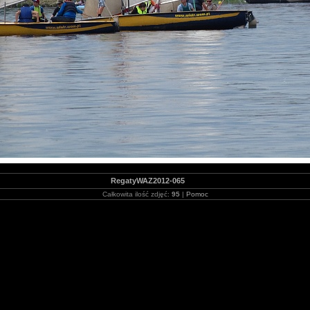
RegatyWAZ2012-065
Całkowita ilość zdjęć:
95
|
Pomoc