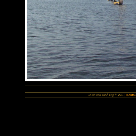
Całkowita ilość zdjęć:
233
|
Kontak