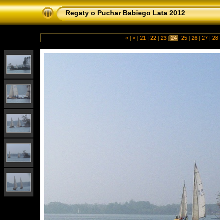
Regaty o Puchar Babiego Lata 2012
«
|
<
|
21
|
22
|
23
|
24
|
25
|
26
|
27
|
28