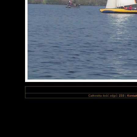
Całkowita ilość zdjęć:
233
|
Kontak