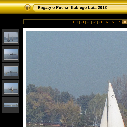
Regaty o Puchar Babiego Lata 2012
«
|
<
|
21
|
22
|
23
|
24
|
25
|
26
|
27
|
28