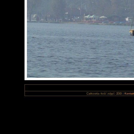
Całkowita ilość zdjęć:
233
|
Kontak