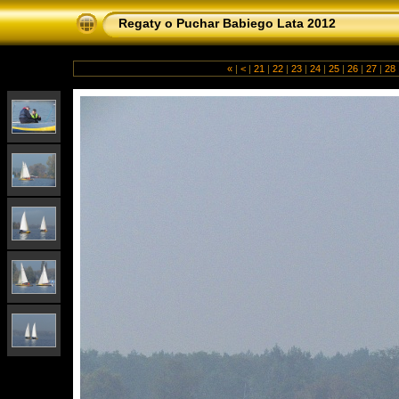
Regaty o Puchar Babiego Lata 2012
«
|
<
|
21
|
22
|
23
|
24
|
25
|
26
|
27
|
28